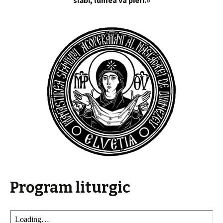
slăbi, lumea va pieri.»
Program liturgic