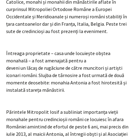
Catolice, monahi și monahii din mănăstirile aflate în
curprinsul Mitropoliei Ortodoxe Române a Europei
Occidentale și Meridioanale și numeroși români stabiliți în
țara cantoanelor dar și din Franța, Italia, Belgia. Peste trei
sute de credincioși au fost prezenți la eveniment.
Întreaga proprietate – casa unde locuiește obștea
monahală – a fost amenajată pentru a
deveni un lăcaș de rugăciune de către muncitori și artiști
iconari români. Slujba de târnosire a fost urmată de două
momente deosebite: monahia Antonia a fost hirotesită și
instalată stareța mănăstirii.
Părintele Mitropolit Iosif a subliniat importanța vieții
monahale pentru credincioșii români ce locuiesc în afara
României amintind de efortul de peste 6 ani, mai precis din
iulie 2013, al maicii Antonia, al întregii obști și al Asociației