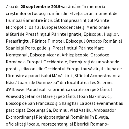
Ziua de
28 septembrie 2019
va rămâne în memoria
creștinilor ortodocși români din Elveția ca un moment de
frumoasă amintire întrucât Înalpreasfințitul Părinte
Mitropolit Iosif al Europei Occidentale și Meridionale
alături de Preasfințitul Părinte Ignatie, Episcopul Hușilor,
Preasfințitul Părinte Timotei, Episcopul Ortodox Român al
Spaniei și Portugaliei și Preasfințitul Părinte Marc
Nemțeanul, Episcop-vicar al Arhiepiscopiei Ortodoxe
Române a Europei Occidentale, înconjurați de un sobor de
preoți și diaconi din Occidentul Europei au săvârșit slujba de
târnosire a paraclisului Mănăstirii „Sfântul Acoperământ al
Născătoarei de Dumnezeu” din localitatea Les Sciernes
d’Albeuve. Paraclisul i-a primit ca ocrotitori pe Sfântul
Voievod Ștefan cel Mare și pe Sfântul Ioan Maximovici,
Episcop de San Francisco și Shanghai. La acest eveniment au
participat Excelența Sa, Domnul Vlad Vasiliu, Ambasador
Extraordinar și Plenipotențiar al României în Elveția,
oficialități locale, reprezentanți ai Bisericii Romano-