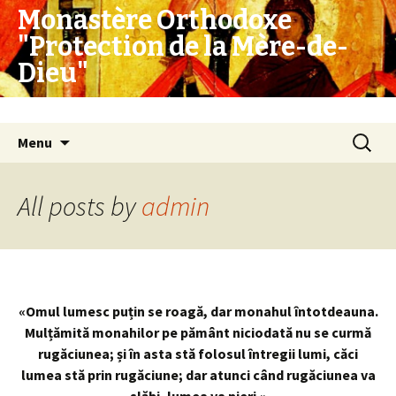
Monastère Orthodoxe
"Protection de la Mère-de-
Dieu"
Monastere orthodoxe en Suisse
Skip
Search
Menu
to
for:
content
All posts by
admin
«Omul lumesc puțin se roagă, dar monahul întotdeauna.
Mulțămită monahilor pe pământ niciodată nu se curmă
rugăciunea; și în asta stă folosul întregii lumi, căci
lumea stă prin rugăciune; dar atunci când rugăciunea va