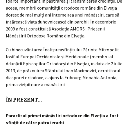
foarte important în păstrarea și transmiterea credinței. De
aceea, membrii comunității ortodoxe române din Elveția
doresc de mai mulți ani întemeirea unei mânăstiri, care să
întărească viața duhovnicească din parohii. În decembrie
2009 a fost constituită Asociația AMORS : Prietenii
Mânăstirii Ortodoxe Române din Elveția.
Cu binecuvântarea Înaltpreasfințitului Părinte Mitropolit
Iosif al Europei Occidentale și Meridionale (membru al
Adunării Episcopilor Ortodocși din Elveția), în data de 2 iulie
2013, de prăznuirea Sfântului Ioan Maximovici, ocrotitorul
diasporei ortodoxe, a ajuns la Fribourg Monahia Antonia,
prima viețuitoare a mânăstirii.
ÎN PREZENT…
Paraclisul primei mănăstiri ortodoxe din Elveția a fost
sfințit de către patru ierarhi