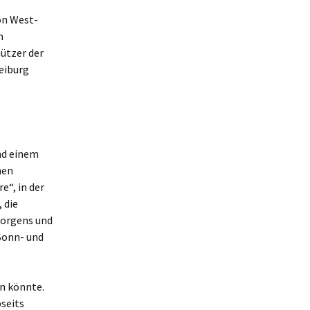
on West-
n
ützer der
eiburg
nd einem
hen
e“, in der
 die
morgens und
Sonn- und
en könnte.
bseits