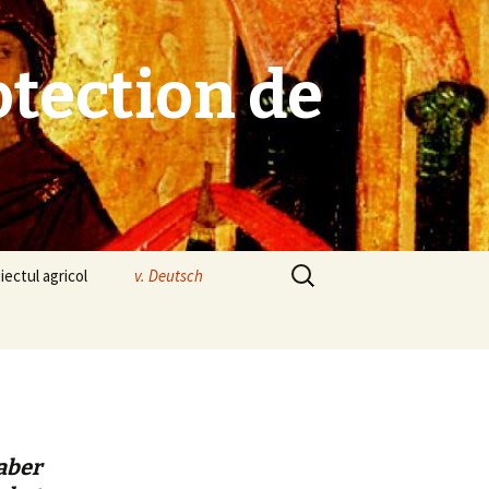
tection de
Search
iectul agricol
v. Deutsch
for:
aber