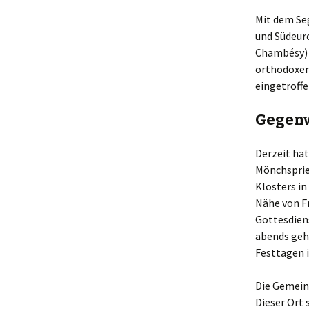
Mit dem Se
und Südeur
Chambésy) i
orthodoxen 
eingetroffe
Gegenw
Derzeit ha
Mönchsprie
Klosters in
Nähe von Fr
Gottesdien
abends geh
Festtagen i
Die Gemeins
Dieser Ort 