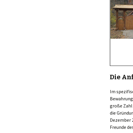
Die An
Im spezifis
Bewahrung 
große Zahl
die Gründun
Dezember 2
Freunde de