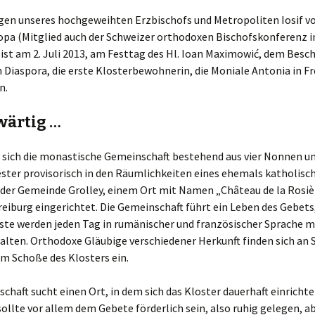
gen unseres hochgeweihten Erzbischofs und Metropoliten Iosif v
opa (Mitglied auch der Schweizer orthodoxen Bischofskonferenz i
st am 2. Juli 2013, am Festtag des Hl. Ioan Maximowić, dem Besch
Diaspora, die erste Klosterbewohnerin, die Moniale Antonia in Fr
n.
ärtig …
t sich die monastische Gemeinschaft bestehend aus vier Nonnen u
ster provisorisch in den Räumlichkeiten eines ehemals katholisc
 der Gemeinde Grolley, einem Ort mit Namen „Château de la Rosièr
eiburg eingerichtet. Die Gemeinschaft führt ein Leben des Gebets,
ste werden jeden Tag in rumänischer und französischer Sprache 
alten. Orthodoxe Gläubige verschiedener Herkunft finden sich an 
m Schoße des Klosters ein.
chaft sucht einen Ort, in dem sich das Kloster dauerhaft einricht
sollte vor allem dem Gebete förderlich sein, also ruhig gelegen, a