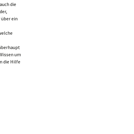
auch die
der,
 über ein
 welche
 überhaupt
m Wissen um
 die Hilfe