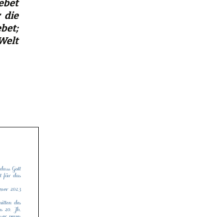
ebet
 die
bet;
Welt