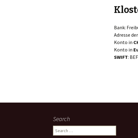
Klost
Bank: Frei
Adresse der
Konto in
C
Konto in
E
SWIFT
: BE
Search
Search
for: