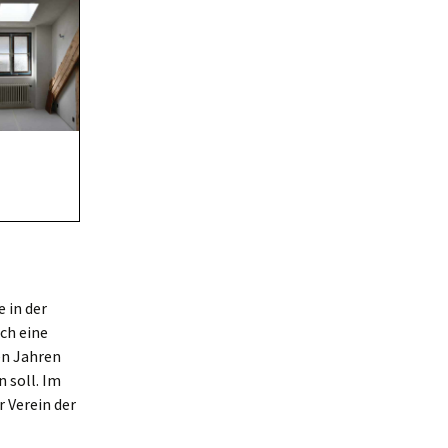
 in der
ch eine
en Jahren
 soll. Im
 Verein der