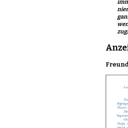
imm
nie
gan
wen
zug
Anze
Freund