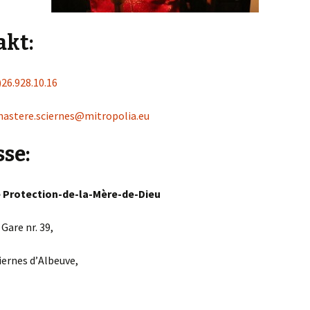
akt:
)26.928.10.16
astere.sciernes@mitropolia.eu
se:
 Protection-de-la-Mère-de-Dieu
 Gare nr. 39,
iernes d
’
Albeuve
,